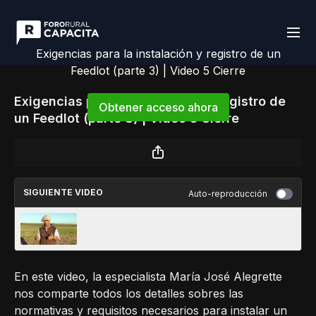
Exigencias para la instalación y registro de un
Feedlot (parte 3) | Video 5 Cierre
Exigencias para la instalación y registro de
Obtener acceso ahora
un Feedlot (parte 3) | Video 5 Cierre
o
iniciar sesión
para continuar
SIGUIENTE VIDEO
Auto-reproducción
Síntesis y comentarios finales | Video 1
Cierre
En este video, la especialista María José Alegrette
nos comparte todos los detalles sobres las
normativas y requisitos necesarios para instalar un