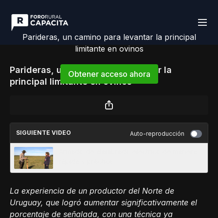
Parideras, un camino para levantar la principal
limitante en ovinos
Parideras, un camino para levantar la
Obtener acceso ahora
principal limitante en ovinos
o
iniciar sesión
para continuar
SIGUIENTE VIDEO
Auto-reproducción
Armado de alambrado eléctrico de manera
rápida y práctica
La experiencia de un productor del Norte de
Uruguay, que logró
aumentar significativamente el
porcentaje de señalada, con una técnica ya