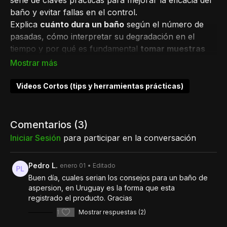
serie de claves prácticas para mejorar la eficacia del
baño y evitar fallas en el control.
Explica
cuánto dura un baño
según el número de
pasadas, cómo interpretar su degradación en el
tiempo y por qué es fundamental
tomar muestras
para análisis de laboratorio.
Además, muestra el procedimiento correcto para
recolectar
muestras de garrapata
, enviarlas al
Videos Cortos (tips y herramientas prácticas)
laboratorio y obtener diagnósticos de sensibilidad que
permitan elegir los productos adecuados.
Un capítulo corto, claro y lleno de detalles que
Comentarios (
3
)
hacen la diferencia en el manejo diario.
Iniciar Sesión
para participar en la conversación
Pedro L.
enero 01
• Editado
Buen día, cuales serian los consejos para un baño de
aspersion, en Uruguay es la forma que esta
registrado el producto. Gracias
1
Mostrar respuestas (2)