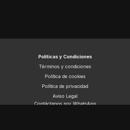
El consumo promedio durante el periodos es de 5-6
kg/MS/animal/día lo que correspondería a 10-11 kg
de alimento fresco.
La eficiencia de conversión en este sistema es de 7:1
y el aporte nutricional de la dieta es 14% PB y 2,5
Mcal EM.
Políticas y Condiciones
Costos
Términos y condiciones
El costo diario de alimentación ronda los U$S
Política de cookies
1,8/animal/día, lo que con ganancias diarias de
Política de privacidad
900gr/día nos permitiría estimar un costo por kg
Aviso Legal
producido de U$S 2 sin incluir los costos operativos.
Contáctanos por WhatsApp
Nota: el video original fue realizado en el año 2020.
Este sitio opera bajo ForoRural LLC, registrada en
Los datos de Costos fueron actualizados el 15/6/23
Florida, EE.UU.