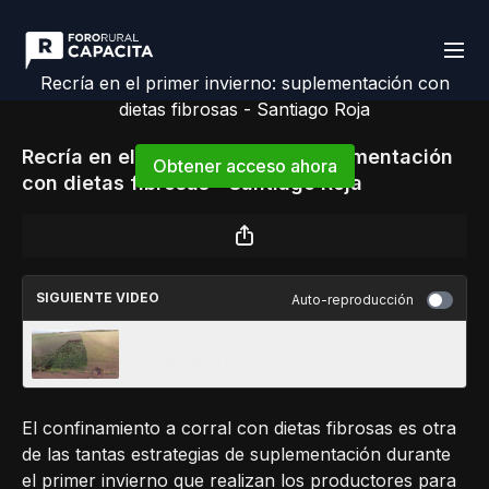
Recría en el primer invierno: suplementación con
dietas fibrosas - Santiago Roja
Recría en el primer invierno: suplementación
Obtener acceso ahora
con dietas fibrosas - Santiago Roja
o
iniciar sesión
para continuar
SIGUIENTE VIDEO
Auto-reproducción
Trailer Taller Eficiencia Ganadera con Pablo
Etcheberry | ForoRural Capacita
El confinamiento a corral con dietas fibrosas es otra
de las tantas estrategias de suplementación durante
el primer invierno que realizan los productores para