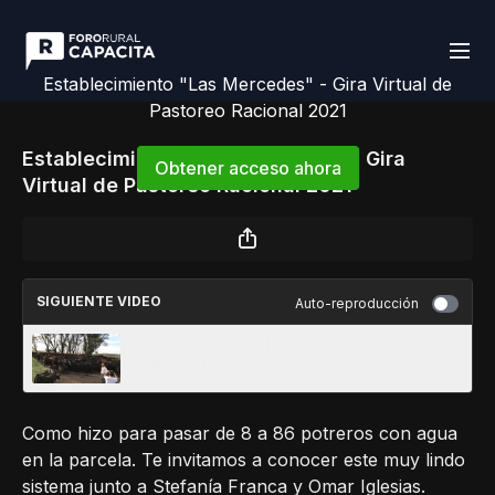
Establecimiento "Las Mercedes" - Gira Virtual de
Pastoreo Racional 2021
Establecimiento "Las Mercedes" - Gira
Obtener acceso ahora
Virtual de Pastoreo Racional 2021
o
iniciar sesión
para continuar
SIGUIENTE VIDEO
Auto-reproducción
La importancia de la carga - (Módulo 2)
Taller de Eficiencia Ganadera
Como hizo para pasar de 8 a 86 potreros con agua
en la parcela. Te invitamos a conocer este muy lindo
sistema junto a Stefanía Franca y Omar Iglesias.