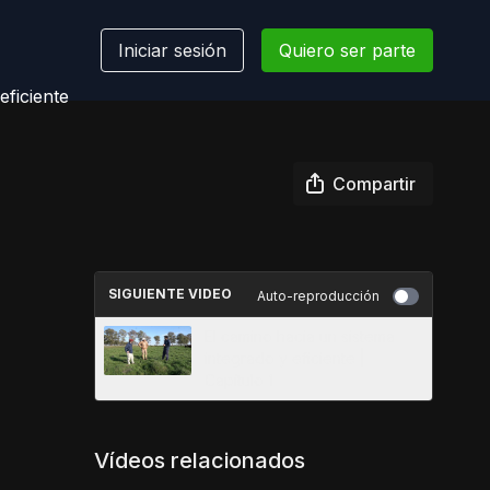
Iniciar sesión
Quiero ser parte
eficiente
Compartir
SIGUIENTE VIDEO
Auto-reproducción
El camino hacia un sistema
integrado y eficiente |
Capítulo 1
Vídeos relacionados