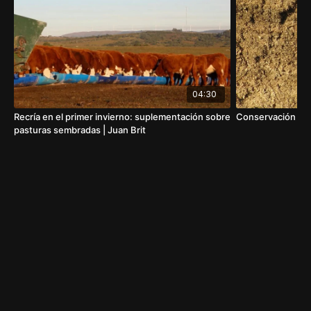
El objetivo de esta estrategia es que se logren
ganancias diarias en el entorno a 1,2 Kg/animal/día
durante 60 a 65 días terminando con animales con
un peso promedio de 220 – 230 kgs
aproximadamente.
04:30
Costos:
Recría en el primer invierno: suplementación sobre
Conservación de l
pasturas sembradas | Juan Brit
El costo diario de alimento en estos sistemas es
cercano a U$S 2 /animal/día. Cuando a este costo le
sumamos los costos de mano de obra, gasoil,
amortización de infraestructura y maquinaria, y costo
de oportunidad de la tierra logramos un costo del Kg
producido cercano a U$S 2,3 a 2,4.
Nota: el video original fue realizado en el año 2020.
Los datos de Costos fueron actualizados el 15/6/23