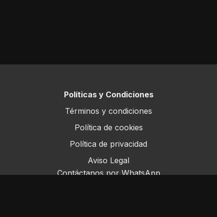
Mira la nota completa aquí:
Estrategias de recría en
el primer invierno, confinamiento con dietas
concentradas
Políticas y Condiciones
Términos y condiciones
Política de cookies
Política de privacidad
Aviso Legal
Contáctanos por WhatsApp
Este sitio opera bajo ForoRural LLC, registrada en
Florida, EE.UU.