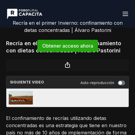
Recría en el primer Invierno: confinamiento con
dietas concentradas | Álvaro Pastorini
Recría en el primer Invierno: confinamiento
Obtener acceso ahora
con dietas concentradas | Álvaro Pastorini
o
iniciar sesión
para continuar
SIGUIENTE VIDEO
Auto-reproducción
Recría en el primer invierno: suplementación
sobre pasturas sembradas | Juan Brit
El confinamiento de recrías utilizando dietas
concentradas es una estrategia que tiene en nuestro
país no más de 10 años de implementación de forma