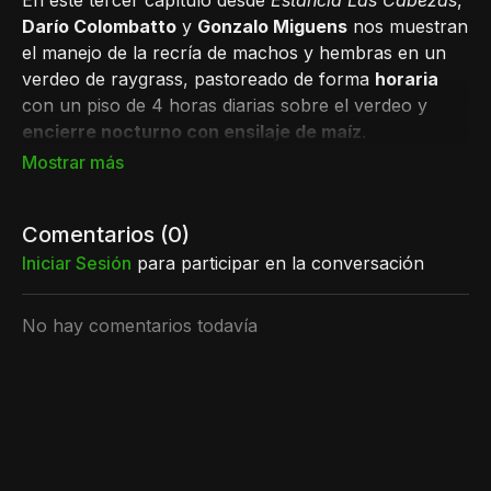
En este tercer capítulo desde
Estancia Las Cabezas
,
Darío Colombatto
y
Gonzalo Miguens
nos muestran
el manejo de la recría de machos y hembras en un
verdeo de raygrass, pastoreado de forma
horaria
con un piso de 4 horas diarias sobre el verdeo y
encierre nocturno con ensilaje de maíz
.
Darío explica la importancia de
balancear la dieta
entre pasturas y ensilaje para lograr una ganancia de
peso constante y eficiente. Gonzalo nos comparte
Comentarios (
0
)
cómo organiza y mantiene
registros actualizados
con un software de gestión, clave para tomar
Iniciar Sesión
para participar en la conversación
decisiones y evaluar resultados.
También profundizamos en la
estrategia de
No hay comentarios todavía
pastoreo
aplicada, con sus tiempos de ocupación y
descanso, buscando el mejor aprovechamiento del
recurso sin comprometer la persistencia del verdeo.