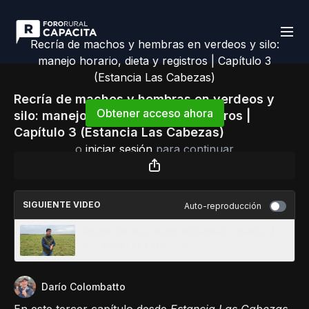
Recría de machos y hembras en verdeos y silo:
manejo horario, dieta y registros | Capítulo 3
(Estancia Las Cabezas)
Recría de machos y hembras en verdeos y
Obtener acceso ahora
silo: manejo horario, dieta y registros |
Capítulo 3 (Estancia Las Cabezas)
o
iniciar sesión
para continuar
SIGUIENTE VIDEO
Auto-reproducción
Pilares de una recría eficiente | Capítulo 2
(Estancia Las Cabezas)
Darío Colombatto