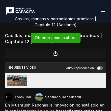
Casillas, mangas y herramientas practicas |
Capítulo 12 (Adelanto)
Casillas, mangas y herramientas practicas |
Obtener acceso ahora
Capítulo 12 (Adelanto)
o
iniciar sesión
para continuar
SIGUIENTE VIDEO
Auto-reproducción
¿Qué te puede dar El Dorado? | Capitulo 13
(Adelanto)
ForoRural
Santiago Debernardi
En Mushrush Ranches la innovación no está solo en