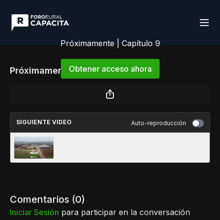
Próximamente | Capítulo 9
Obtener acceso ahora
Próximamente | Capítulo 9
o
iniciar sesión
para continuar
SIGUIENTE VIDEO
Auto-reproducción
Feedlot 2.0 con Dario Colombatto | Trailer
oficial
Comentarios (
0
)
Iniciar Sesión
para participar en la conversación