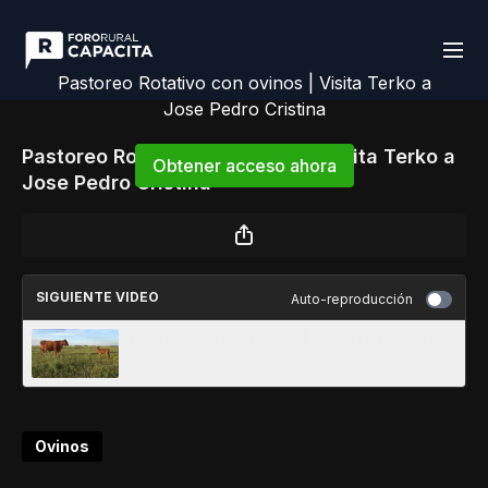
Pastoreo Rotativo con ovinos | Visita Terko a
Jose Pedro Cristina
Pastoreo Rotativo con ovinos | Visita Terko a
Obtener acceso ahora
Jose Pedro Cristina
o
iniciar sesión
para continuar
SIGUIENTE VIDEO
Auto-reproducción
Destete nariz con nariz | Pablo Etcheberry
Ovinos