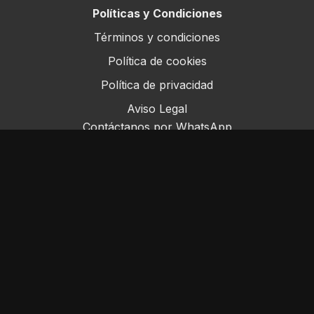
Políticas y Condiciones
Términos y condiciones
Política de cookies
Política de privacidad
Aviso Legal
Contáctanos por WhatsApp
Este sitio opera bajo ForoRural LLC, registrada en
Florida, EE.UU.
© ForoRural 2025
Powered by Uscreen