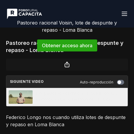
Pastoreo racional Voisin, lote de despunte y
repaso - Loma Blanca
Pastoreo racional Voisin, lote de despunte y
Obtener acceso ahora
repaso - Loma Blanca
o
iniciar sesión
para continuar
SIGUIENTE VIDEO
Auto-reproducción
Del pastoreo continuo a un Voisin de 160
potreros: cómo lo hicieron en El Ombú
Federico Longo nos cuando utiliza lotes de despunte
y repaso en Loma Blanca