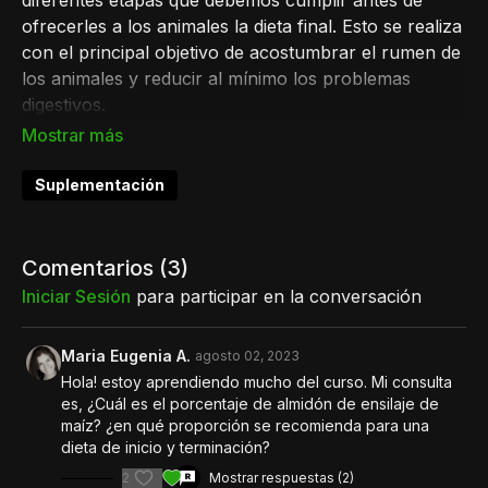
diferentes etapas que debemos cumplir antes de
ofrecerles a los animales la dieta final. Esto se realiza
con el principal objetivo de acostumbrar el rumen de
los animales y reducir al mínimo los problemas
digestivos.
Por otra parte, el Dr. Javier Sabbía nos presenta
todos los componentes que incluye una dieta de
Suplementación
terminación, y las características y el rol que cumple
cada elemento.
Comentarios (
3
)
Iniciar Sesión
para participar en la conversación
Maria Eugenia A.
agosto 02, 2023
Hola! estoy aprendiendo mucho del curso. Mi consulta
es, ¿Cuál es el porcentaje de almidón de ensilaje de
maíz? ¿en qué proporción se recomienda para una
dieta de inicio y terminación?
2
Mostrar respuestas (2)