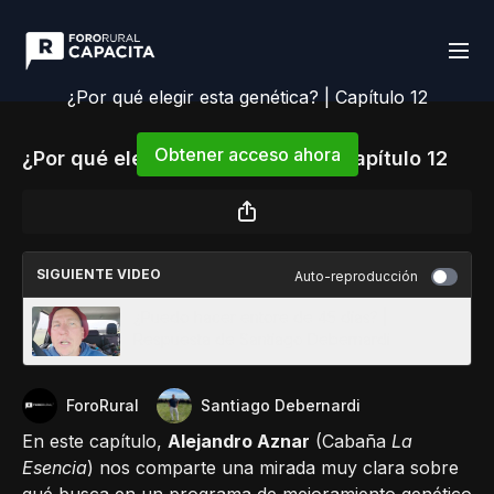
¿Por qué elegir esta genética? | Capítulo 12
Obtener acceso ahora
¿Por qué elegir esta genética? | Capítulo 12
o
iniciar sesión
para continuar
SIGUIENTE VIDEO
Auto-reproducción
¿Puedo hacer entore de 45 días? |
Respuesta de Santiago Debernardi
ForoRural
Santiago Debernardi
En este capítulo,
Alejandro Aznar
(Cabaña
La
Esencia
) nos comparte una mirada muy clara sobre