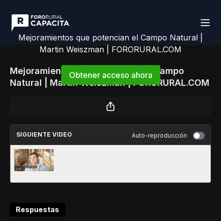
Mejoramientos que potencian el Campo Natural |
Martin Weiszman | FORORURAL.COM
Mejoramientos que potencian el Campo
Obtener acceso ahora
Natural | Martin Weiszman | FORORURAL.COM
o
iniciar sesión
para continuar
SIGUIENTE VIDEO
Auto-reproducción
Destete precoz, cómo implementarlo de
forma racional | Santiago Da Cunda |
FORORURAL.COM
Respuestas