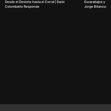
Desde el Destete hasta el Corral | Darío
Escarabajos y Ef
Colombatto Responde
Jorge Bitancurt e
Pablo Etcheberry