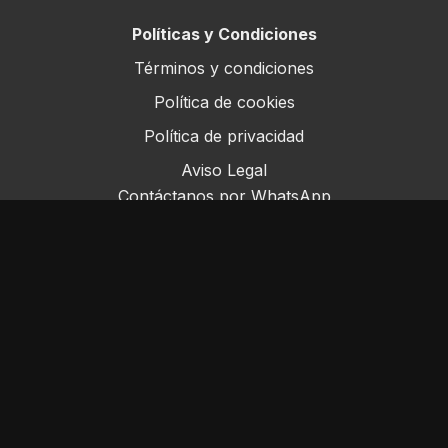
Políticas y Condiciones
Términos y condiciones
Política de cookies
Política de privacidad
Aviso Legal
Contáctanos por WhatsApp
Este sitio opera bajo ForoRural LLC, registrada en
Florida, EE.UU.
© ForoRural 2025
Powered by Uscreen