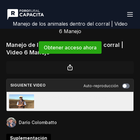
Manejo de los animales dentro del corral | Video
6 Manejo
Manejo de los animales dentro del corral |
Obtener acceso ahora
Video 6 Manejo
o
iniciar sesión
para continuar
SIGUIENTE VIDEO
Auto-reproducción
Score de bostas | Video 5 Manejo
Darío Colombatto
Suplementación