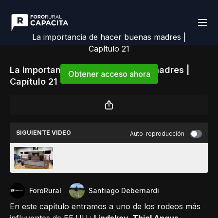
La importancia de hacer buenas madres |
Capítulo 21
La importancia de hacer buenas madres |
Obtener acceso ahora
Capítulo 21
o
iniciar sesión
para continuar
SIGUIENTE VIDEO
Auto-reproducción
Un poco de show | Capítulo 22
ForoRural
Santiago Debernardi
En este capítulo entramos a uno de los rodeos más