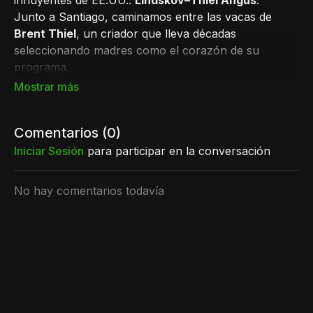
influyentes de EE.UU.:
Lindskov–Thiel Angus
.
Junto a Santiago, caminamos entre las vacas de
Brent Thiel
, un criador que lleva décadas
seleccionando madres como el corazón de su
programa.
Una recorrida espectacular donde vas a ver, en
primera línea, la enorme influencia de
LT Converse
,
el toro que marcó este rodeo y sorprendió a todos
Comentarios (
0
)
por la consistencia de sus hijas.
Iniciar Sesión
para participar en la conversación
Genética real, a campo, y contada por quienes la
No hay comentarios todavía
viven todos los días.