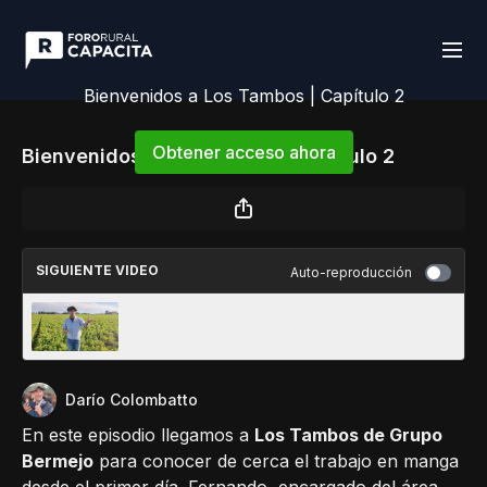
Bienvenidos a Los Tambos | Capítulo 2
Obtener acceso ahora
Bienvenidos a Los Tambos | Capítulo 2
o
iniciar sesión
para continuar
SIGUIENTE VIDEO
Auto-reproducción
Sistema All in all out | Capítulo 3
Darío Colombatto
En este episodio llegamos a
Los Tambos de Grupo
Bermejo
para conocer de cerca el trabajo en manga