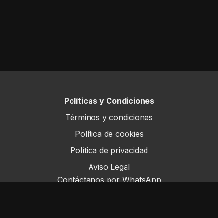
Naturaleza.
Por lo tanto, el pisoteo (dentro de parámetros
aceptables) es un disturbio necesario y beneficioso.
Políticas y Condiciones
Términos y condiciones
Política de cookies
Política de privacidad
Aviso Legal
Contáctanos por WhatsApp
Este sitio opera bajo ForoRural LLC, registrada en
Florida, EE.UU.