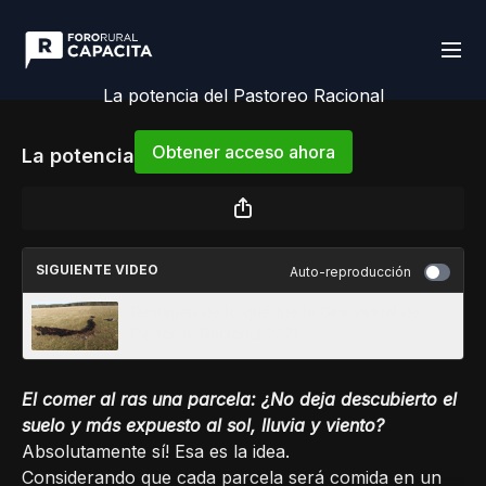
La potencia del Pastoreo Racional
Obtener acceso ahora
La potencia del Pastoreo Racional
o
iniciar sesión
para continuar
SIGUIENTE VIDEO
Auto-reproducción
Resumen de lo que fue la Gira Virtual de
Pastoreo Racional 2021
El comer al ras una parcela: ¿No deja descubierto el
suelo y más expuesto al sol, lluvia y viento?
Absolutamente sí! Esa es la idea.
Considerando que cada parcela será comida en un