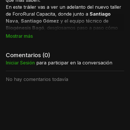
que más saben.
En este tráiler vas a ver un adelanto del nuevo taller
de ForoRural Capacita, donde junto a
Santiago
Nava
,
Santiago Gómez
y el equipo técnico de
Biogénesis Bagó
, desglosamos paso a paso cómo
entender, diagnosticar y controlar la garrapata con
un manejo integrado, estratégico y aplicado a la
realidad del productor.
Comentarios (
0
)
Revisaciones, ciclos, resistencias, baños, pour-on,
Iniciar Sesión
para participar en la conversación
inyectables, muestreos y decisiones en tiempo real.
Un anticipo de un contenido práctico, claro y directo,
No hay comentarios todavía
pensado para mejorar el control sanitario en
cualquier establecimiento.