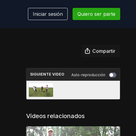
Iniciar sesión
Quiero ser parte
Compartir
SIGUIENTE VIDEO
Auto-reproducción
Las claves dentro del sistema
| Capítulo 3
Vídeos relacionados