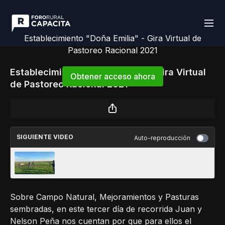
Establecimiento "Doña Emilia" - Gira Virtual de
Pastoreo Racional 2021
Establecimiento "Doña Emilia" - Gira Virtual
Obtener acceso ahora
de Pastoreo Racional 2021
o
iniciar sesión
para continuar
SIGUIENTE VIDEO
Auto-reproducción
Establecimiento "Lomas Bien" - Gira Virtual
de Pastoreo Racional 2021
Sobre Campo Natural, Mejoramientos y Pasturas
sembradas, en este tercer día de recorrida Juan y
Nelson Peña nos cuentan por que para ellos el