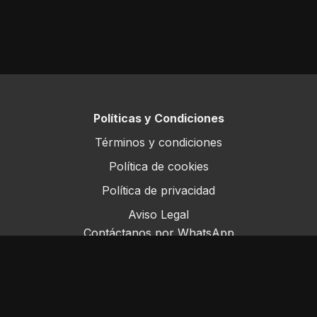
cabeça desnecessárias.
Um capítulo muito prático, baseado na experiência
diária e em tudo o que já aprenderam em Santa
Mónica.
Políticas y Condiciones
Términos y condiciones
Política de cookies
Política de privacidad
Aviso Legal
Contáctanos por WhatsApp
Este sitio opera bajo ForoRural LLC, registrada en
Florida, EE.UU.