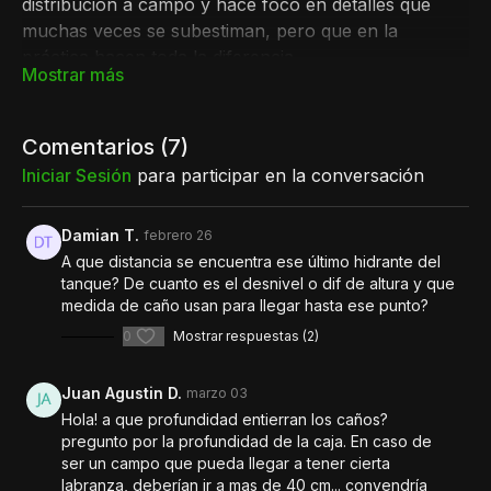
distribución a campo y hace foco en detalles que
muchas veces se subestiman, pero que en la
práctica hacen toda la diferencia.
Hablamos de
sectorización del sistema
y de la
importancia estratégica de la
llave de paso
.
Comentarios (
7
)
Elementos simples que permiten aislar sectores,
resolver problemas puntuales sin afectar todo el
Iniciar Sesión
para participar en la conversación
circuito y ganar tiempo cuando algo falla.
Damian T.
febrero 26
No se trata solo de llevar agua a cada parcela.
A que distancia se encuentra ese último hidrante del
Se trata de poder manejar el sistema con criterio,
tanque? De cuanto es el desnivel o dif de altura y que
intervenir rápido y evitar dolores de cabeza
medida de caño usan para llegar hasta ese punto?
innecesarios.
0
Mostrar respuestas (2)
Un capítulo muy práctico, pensado desde la
experiencia diaria y desde todo lo que ya vivieron en
Juan Agustin D.
marzo 03
Santa Mónica.
Hola! a que profundidad entierran los caños?
pregunto por la profundidad de la caja. En caso de
Distribuição no Campo | Capítulo 6
ser un campo que pueda llegar a tener cierta
labranza, deberían ir a mas de 40 cm... convendría