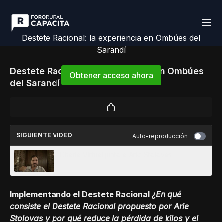
Destete Racional: la experiencia en Ombúes del
Sarandí
Destete Racional: la experiencia en Ombúes
Obtener acceso ahora
del Sarandí
o
iniciar sesión
para continuar
SIGUIENTE VIDEO
Auto-reproducción
Charla Virtual junto a Arie Stolovas
Implementando el Destete Racional
¿En qué
consiste el Destete Racional propuesto por Arie
Stolovas y por qué reduce la pérdida de kilos y el