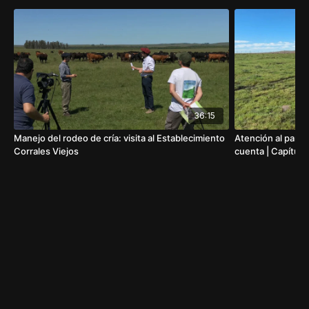
conservar los kilos en esta etapa, que agregarlos
más adelante.
Implemente sistemas de destete que disminuyan el
stress a los animales.
Conserve kilos valiosos de sus vacas y terneros
aplicando técnicas simples pero efectivas, basadas
en la sabiduría del hombre de campo: algunos
ejemplo (Destete Racional, Destete alambre por
36:15
medio, Destete a corral)
Manejo del rodeo de cría: visita al Establecimiento
Atención al parto
Corrales Viejos
cuenta | Capítulo 