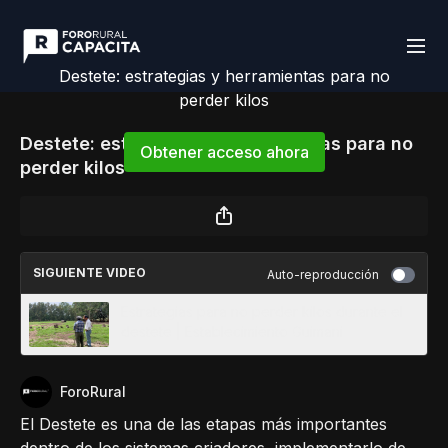
Destete: estrategias y herramientas para no
perder kilos
Destete: estrategias y herramientas para no
Obtener acceso ahora
perder kilos
o
iniciar sesión
para continuar
SIGUIENTE VIDEO
Auto-reproducción
Estrategias para no perder kilos durante el
destete | Establecimiento Guimani
ForoRural
El Destete es una de las etapas más importantes