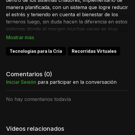
dentro de los sistemas criadores, implementarlo de
manera planificada, con un sistema que logre reducir
el estrés y teniendo en cuenta el bienestar de los
terneros luego, sin duda hacen la diferencia en estos
sistemas donde el margen muchas veces es muy
pequeño.
En este video, Juan Pablo Henderson junto a Pablo
Tecnologías para la Cría
Recorridas Virtuales
De León nos cuentan cómo implementan el Destete
alambre por medio y qué resultados viene teniendo
en Guimani con esta técnica, tanto para Destete
Comentarios (
0
)
Precoz como para Destete general.
Iniciar Sesión
para participar en la conversación
Algunos TIPS sobre el Destete:
No hay comentarios todavía
Identifique al destete de terneros como un
proceso clave en el resultado de su empresa de
cría.
Compruebe que es más sencillo y económico
Vídeos relacionados