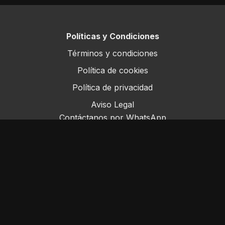
Políticas y Condiciones
Términos y condiciones
Política de cookies
Política de privacidad
Aviso Legal
Contáctanos por WhatsApp
Este sitio opera bajo ForoRural LLC, registrada en
Florida, EE.UU.
© ForoRural 2025