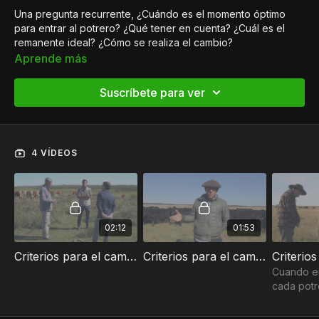
Una pregunta recurrente, ¿Cuándo es el momento óptimo
para entrar al potrero? ¿Qué tener en cuenta? ¿Cuál es el
remanente ideal? ¿Cómo se realiza el cambio?
En la siguiente nota les compartimos la experiencia de 4
Aprende más
productores que visitamos en la última Gira de Pastoreo
Racional, donde cada uno nos comenta todos los detalles en
Suscríbete para ver
cuanto sus criterios para entrar y salir de cada potrero.
4 VÍDEOS
02:12
01:53
Criterios para el cambio de parcela | El Charabón
Criterios para el cambio de parcela | Doña Emilia
Cuando en
cada potr