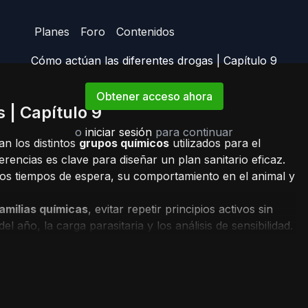
Planes
Foro
Contenidos
Cómo actúan las diferentes drogas | Capítulo 9
Obtener acceso ahora
 | Capítulo 9
o
iniciar sesión
para continuar
n los distintos
grupos químicos
utilizados para el
erencias es clave para diseñar un plan sanitario eficaz.
os tiempos de espera, su comportamiento en el animal y
familias químicas
, evitar repetir principios activos sin
el año, la carga parasitaria y los análisis de sensibilidad.
cnica de toda estrategia de control.