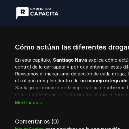
Cómo actúan las diferentes drogas
En este capítulo,
Santiago Nava
explica cómo actúa
control de la garrapata y por qué entender estas dif
Revisamos el mecanismo de acción de cada droga, l
el rol que cumplen dentro de un
manejo integrado
.
Santiago profundiza en la importancia de
alternar 
criterio y planificar los tratamientos según la época d
Un capítulo fundamental para comprender la base té
Comentarios (
0
)