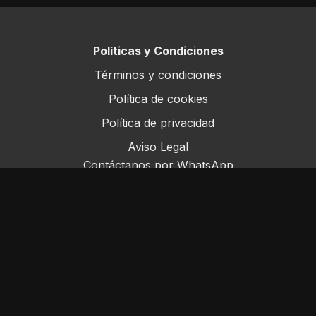
Políticas y Condiciones
Términos y condiciones
Política de cookies
Política de privacidad
Aviso Legal
Contáctanos por WhatsApp
Este sitio opera bajo ForoRural LLC, registrada en
Florida, EE.UU.
© ForoRural 2025