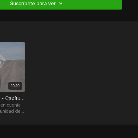
Suscríbete para ver
19:19
Terneros Wagyu y el Corral - Capítulo 3
 en cuenta
tunidad de