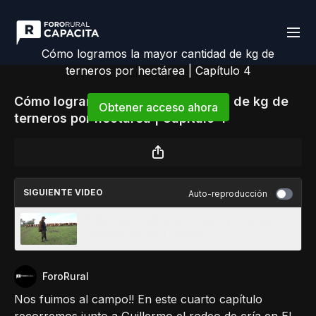
Cómo logramos la mayor cantidad de kg de
terneros por hectárea | Capítulo 4
Cómo logramos la mayor cantidad de kg de
Obtener acceso ahora
terneros por hectárea | Capítulo 4
o
iniciar sesión
para continuar
SIGUIENTE VIDEO
Auto-reproducción
Estrategias y alternativas para potenciar los
sistemas de cría | Capítulo 5
ForoRural
Nos fuimos al campo!! En este cuarto capítulo