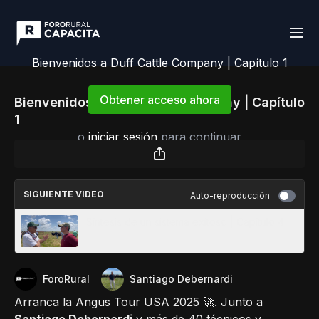
Bienvenidos a Duff Cattle Company | Capítulo 1
Obtener acceso ahora
Bienvenidos a Duff Cattle Company | Capítulo
1
o
iniciar sesión
para continuar
SIGUIENTE VIDEO
Auto-reproducción
Síntesis de un sistema exitoso | Capítulo 4
ForoRural
Santiago Debernardi
Arranca la Angus Tour USA 2025 🚀. Junto a