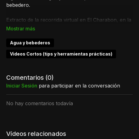
bebedero.
Extracto de la recorrida virtual en El Charabon, en la
Gira Virtual de Pastoreo Racional 2021. Podes ver la
recorrida completa en la sección Cursos y Talleres |
Gira Virtual de Pastoreo Racional 2021
Agua y bebederos
Videos Cortos (tips y herramientas prácticas)
Comentarios (
0
)
Iniciar Sesión
para participar en la conversación
No hay comentarios todavía
Vídeos relacionados