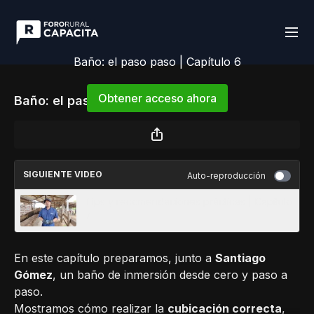
Baño: el paso paso | Capítulo 6
Obtener acceso ahora
Baño: el paso paso | Capítulo 6
o
iniciar sesión
para continuar
SIGUIENTE VIDEO
Auto-reproducción
Tips y recomendaciones prácticas | Capítulo
7
En este capítulo preparamos, junto a
Santiago
Gómez
, un baño de inmersión desde cero y paso a
paso.
Mostramos cómo realizar la
cubicación correcta
,