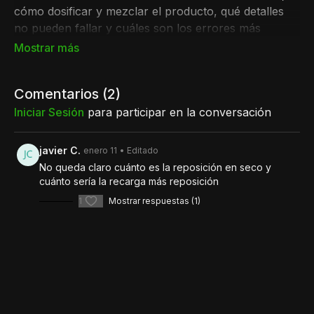
cómo dosificar y mezclar el producto, qué detalles
no pueden fallar y cuáles son los errores más
comunes que afectan la eficacia del tratamiento.
También profundizamos en la revisión posterior, la
frecuencia de uso, la reposición del producto y todos
Comentarios (
2
)
los puntos clave para lograr un
control eficaz y
seguro
Iniciar Sesión
mediante baño.
para participar en la conversación
Un capítulo totalmente práctico, pensado para que
cualquier productor pueda replicarlo en su
javier C.
enero 11
• Editado
establecimiento con confianza.
No queda claro cuánto es la reposición en seco y
cuánto sería la recarga más reposición
1
Mostrar respuestas (1)