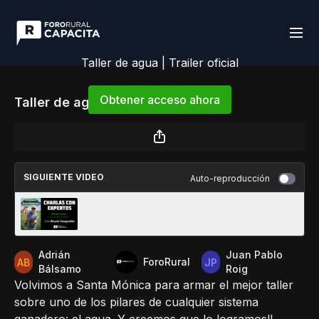
Taller de agua | Trailer oficial
Obtener acceso ahora
Taller de agua | Trailer oficial
o
iniciar sesión
para continuar
SIGUIENTE VIDEO
Auto-reproducción
Megatermicas: ¿por dónde empezar? | Con
Bruno Vasquetto
Adrián
Juan Pablo
ForoRural
Bálsamo
Roig
Volvimos a Santa Mónica para armar el mejor taller
sobre uno de los pilares de cualquier sistema