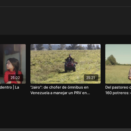
25:02
25:21
dentro | La
"Jairo": de chofer de ómnibus en
Del pastoreo c
Venezuela a manejar un PRV en
160 potreros: 
Uruguay
Ombú