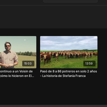
15:03
13:59
ontinuo a un Voisin de
Pasó de 8 a 86 potreros en solo 2 años
cómo lo hicieron en El
- La historia de Stefanía Franca